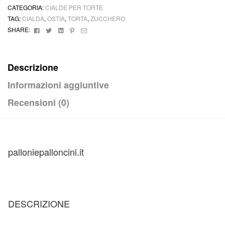
Torta
CATEGORIA:
CIALDE PER TORTE
Ostia
TAG:
CIALDA
,
OSTIA
,
TORTA
,
ZUCCHERO
o
Facebook
Twitter
Linkedin
Pinterest
Email
SHARE:
Zucchero
quantità
Descrizione
Informazioni aggiuntive
Recensioni (0)
palloniepalloncini.it
DESCRIZIONE