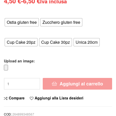
Fascia
4,50
€
-
6,50
€
Iva inclusa
di
Supporto
prezzo:
Ostia gluten free
Zucchero gluten free
da
Formato
4,50 €
Cup Cake 20pz
Cup Cake 30pz
Unica 20cm
a
6,50 €
Upload an image:
Cialda
Aggiungi al carrello
JUVENTUS
CALCIO
JUVE
Compare
Aggiungi alla Lista desideri
con
NOME
Decorazione
COD:
264899348567