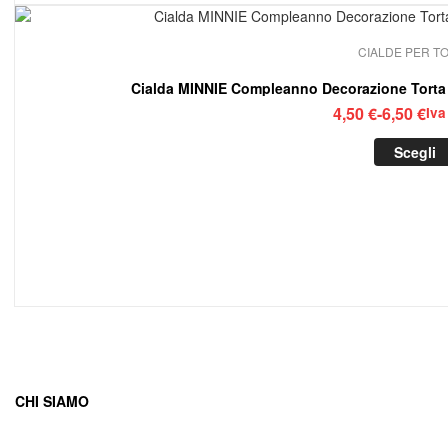
CIALDE PER T
Cialda MINNIE Compleanno Decorazione Tort
Fasc
4,50
€
-
6,50
€
Iva
di
Scegli
prez
da
4,50
a
6,50
CHI SIAMO