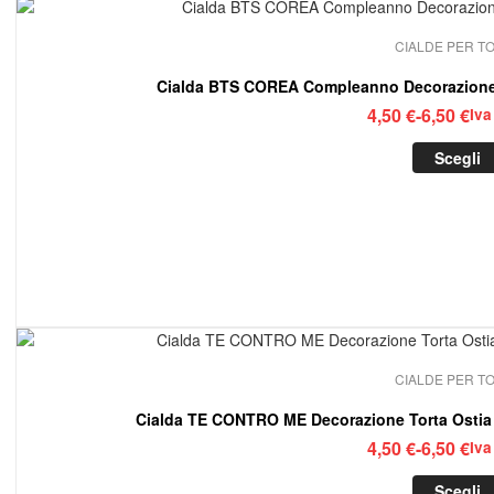
CIALDE PER T
Cialda BTS COREA Compleanno Decorazione
Fasc
4,50
€
-
6,50
€
Iva
di
Scegli
prez
da
4,50
a
6,50
CIALDE PER T
Cialda TE CONTRO ME Decorazione Torta Osti
Fasc
4,50
€
-
6,50
€
Iva
di
Scegli