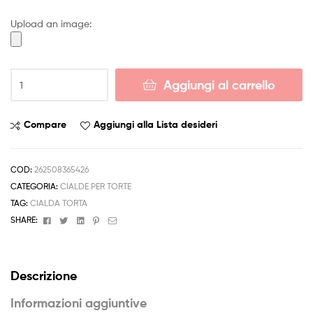
4,50 €
Upload an image:
a
6,50 €
Cialda
Aggiungi al carrello
PLANES
Decorazione
Torta
Compare
Aggiungi alla Lista desideri
Ostia
o
Zucchero
COD:
262508365426
PERSONALIZZABILE
CATEGORIA:
CIALDE PER TORTE
quantità
TAG:
CIALDA TORTA
Facebook
Twitter
Linkedin
Pinterest
Email
SHARE:
Descrizione
Informazioni aggiuntive