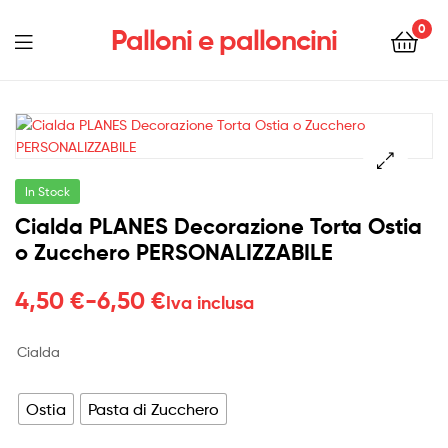
0
Palloni e palloncini
Menu
In Stock
Cialda PLANES Decorazione Torta Ostia
o Zucchero PERSONALIZZABILE
Fascia
4,50
€
-
6,50
€
Iva inclusa
di
Cialda
prezzo:
da
Ostia
Pasta di Zucchero