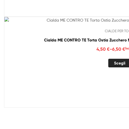
6,50
CIALDE PER TO
Cialda ME CONTRO TE Torta Ostia Zucche
Fasc
4,50
€
-
6,50
€
Iv
di
prez
Scegli
da
4,50
a
6,50