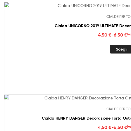
CIALDE PER TO
Cialda UNICORNO 2019 ULTIMATE Decora
Fasc
4,50
€
-
6,50
€
Iv
di
prez
Scegli
da
4,50
a
6,50
CIALDE PER TO
Cialda HENRY DANGER Decorazione Torta Ostia
Fasc
4,50
€
-
6,50
€
Iv