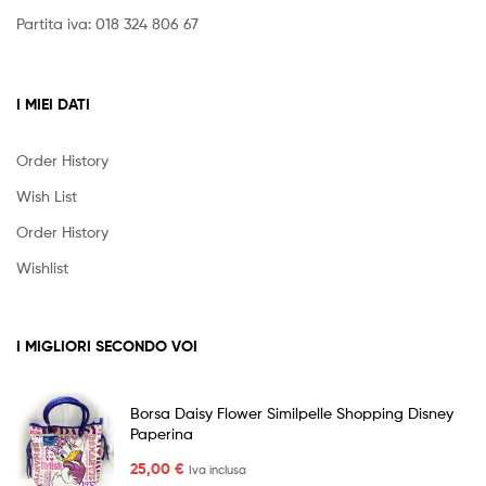
Borsa Daisy Flower Similpelle Shopping Disney
Paperina
25,00
€
Iva inclusa
Cialda EMOTICON CUP CAKE cerchi cialda Torta
Ostia o Zucchero PERSONALIZZABILE
Fascia
4,50
€
-
6,50
€
Iva inclusa
di
prezzo:
da
4,50 €
a
6,50 €
CATEGORIE PRODOTTI