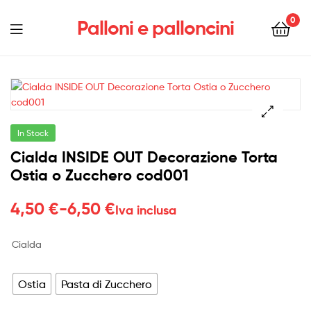
0
Palloni e palloncini
Menu
In Stock
Cialda INSIDE OUT Decorazione Torta
Ostia o Zucchero cod001
Fascia
4,50
€
-
6,50
€
Iva inclusa
di
Cialda
prezzo:
da
Ostia
Pasta di Zucchero