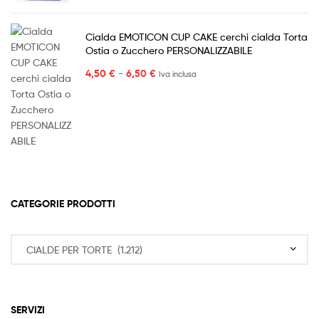
SERVIZI
Speciais Offers
Our Brands
Shipping & Returns
Affiliates
CONTATTACI
Per qualsiasi informazioni, per favore scrivi a
info@palloniepalloncini.it
Piazza Patini, 22
67031 Castel di Sangro (AQ)