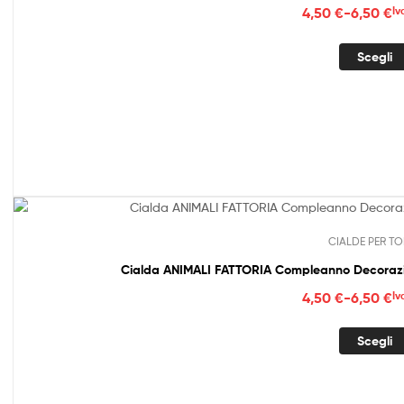
Fasc
4,50
€
-
6,50
€
Iv
di
prez
Scegli
da
4,50
a
6,50
CIALDE PER TO
Cialda ANIMALI FATTORIA Compleanno Decorazi
Fasc
4,50
€
-
6,50
€
Iv
di
prez
Scegli
da
4,50