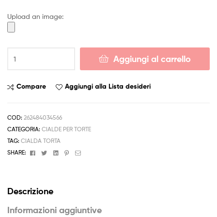
4,50 €
Upload an image:
a
6,50 €
Cialda
Aggiungi al carrello
INSIDE
OUT
Decorazione
Compare
Aggiungi alla Lista desideri
Torta
Ostia
o
COD:
262484034566
Zucchero
CATEGORIA:
CIALDE PER TORTE
cod001
TAG:
CIALDA TORTA
quantità
Facebook
Twitter
Linkedin
Pinterest
Email
SHARE:
Descrizione
Informazioni aggiuntive