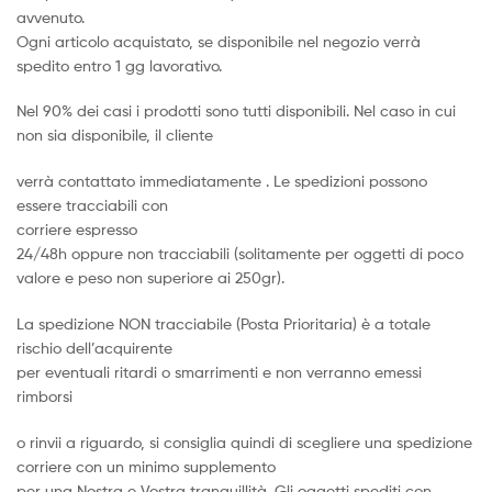
avvenuto.
Ogni articolo acquistato, se disponibile nel negozio verrà
spedito entro 1 gg lavorativo.
Nel 90% dei casi i prodotti sono tutti disponibili. Nel caso in cui
non sia disponibile, il cliente
verrà contattato immediatamente . Le spedizioni possono
essere tracciabili con
corriere espresso
24/48h oppure non tracciabili (solitamente per oggetti di poco
valore e peso non superiore ai 250gr).
La spedizione NON tracciabile (Posta Prioritaria) è a totale
rischio dell’acquirente
per eventuali ritardi o smarrimenti e non verranno emessi
rimborsi
o rinvii a riguardo, si consiglia quindi di scegliere una spedizione
corriere con un minimo supplemento
per una Nostra e Vostra tranquillità. Gli oggetti spediti con