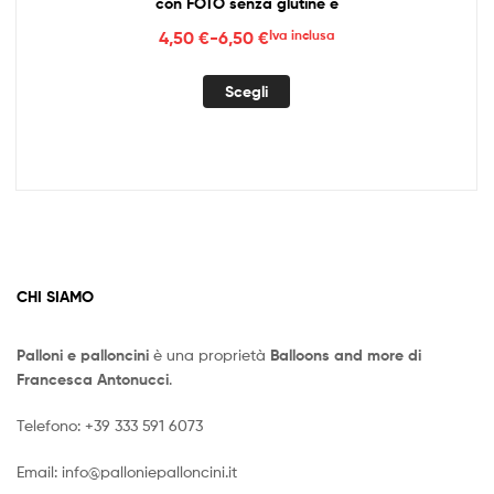
Telefono:
+39 333 591 6073
Email:
info@palloniepalloncini.it
Partita iva: 018 324 806 67
I MIEI DATI
Order History
Wish List
Order History
Wishlist
I MIGLIORI SECONDO VOI