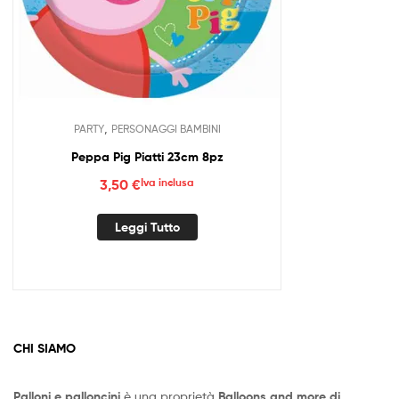
,
PARTY
PERSONAGGI BAMBINI
Peppa Pig Piatti 23cm 8pz
3,50
€
Iva inclusa
Leggi Tutto
CHI SIAMO
Palloni e palloncini
è una proprietà
Balloons and more di