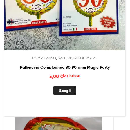
,
COMPLEANNO
PALLONCINI FOIL MYLAR
Palloncino Compleanno 80 90 anni Magic Party
5,00
€
Iva inclusa
Questo
Scegli
prodotto
ha
più
varianti.
Le
opzioni