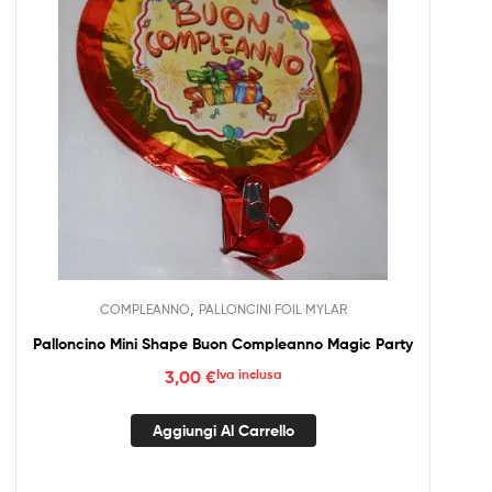
possono
essere
scelte
nella
pagina
del
prodotto
,
COMPLEANNO
PALLONCINI FOIL MYLAR
Palloncino Mini Shape Buon Compleanno Magic Party
3,00
€
Iva inclusa
Aggiungi Al Carrello