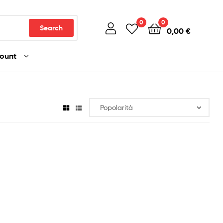
0
0
Search
0,00
€
count