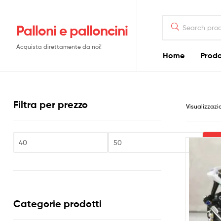
Search
Palloni e palloncini
for:
Acquista direttamente da noi!
Home
Prodo
Filtra per prezzo
Visualizzazi
Fi
Prezzo
Prezzo
Min
Max
Categorie prodotti