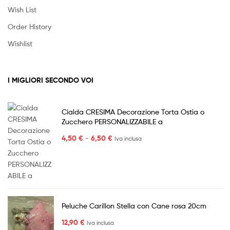
Wish List
Order History
Wishlist
I MIGLIORI SECONDO VOI
Cialda CRESIMA Decorazione Torta Ostia o
Zucchero PERSONALIZZABILE a
Fascia
4,50
€
-
6,50
€
Iva inclusa
di
prezzo:
da
4,50 €
a
6,50 €
Peluche Carillon Stella con Cane rosa 20cm
12,90
€
Iva inclusa