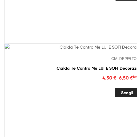
da
4,50
a
6,50
CIALDE PER TO
Cialda Te Contro Me LUI E SOFI Decoraz
Fasc
4,50
€
-
6,50
€
Iv
di
prez
Scegli
da
4,50
a
6,50