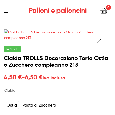
0
Palloni e palloncini
Menu
In Stock
Cialda TROLLS Decorazione Torta Ostia
o Zucchero compleanno 213
Fascia
4,50
€
-
6,50
€
Iva inclusa
di
Cialda
prezzo:
da
Ostia
Pasta di Zucchero