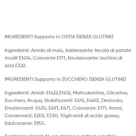
INGREDIENTI Supporto in OSTIA (SENZA GLUTINE)
Ingredienti: Amido di mais, Addensante: fecola di patate
modif E1414, Colorante E171, Emulsionante: lecitina di
soia E322.
IMGREDIENTI Supporto in ZUCCHERO (SENZA GLUTINE)
Ingredienti: Amidi: E1422,E1412, Maltodestrina, Glicerina,
Zucchero, Acqua, Stabilizzanti: E414, E460i, Destrosio,
Emulsionanti: E435, E491, E471, Colorante: E171, Aromi,
Conservanti: E202, E330, Trigliceridi di acido grasso,
Edulcorante: E955.
Realizziamo formati A4 con stampa su tutta la superficie,