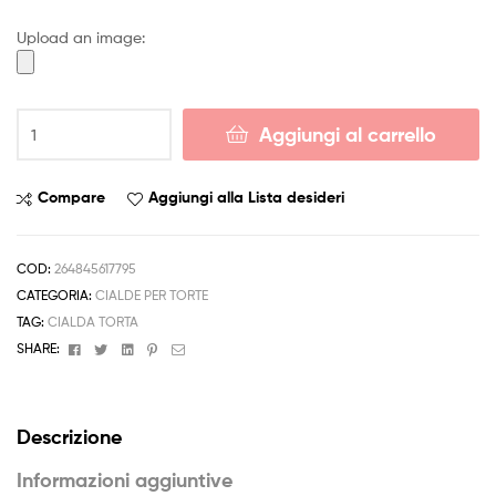
4,50 €
Upload an image:
a
6,50 €
Cialda
Aggiungi al carrello
TROLLS
Decorazione
Torta
Compare
Aggiungi alla Lista desideri
Ostia
o
Zucchero
COD:
264845617795
compleanno
CATEGORIA:
CIALDE PER TORTE
213
TAG:
CIALDA TORTA
quantità
Facebook
Twitter
Linkedin
Pinterest
Email
SHARE:
Descrizione
Informazioni aggiuntive