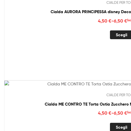
CIALDE PER TO
Fasc
4,50
€
-
6,50
€
Iv
di
prez
Scegli
da
4,50
a
6,50
CIALDE PER TO
Cialda ME CONTRO TE Torta Ostia Zucche
Fasc
4,50
€
-
6,50
€
Iv
di
prez
Scegli