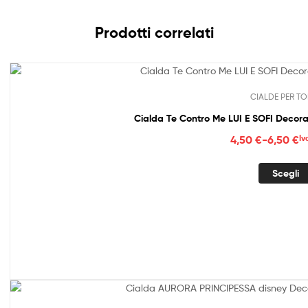
Prodotti correlati
CIALDE PER TO
Cialda Te Contro Me LUI E SOFI Decora
Fasc
4,50
€
-
6,50
€
Iv
di
prez
Scegli
da
4,50
a
6,50