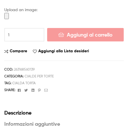
4,50 €
Upload an image:
a
6,50 €
Cialda
Aggiungi al carrello
RUBY
ARCOBALENO
Torta
Compare
Aggiungi alla Lista desideri
Ostia
Zucchero
PERSONALIZZABILE
COD:
263168560139
NOME
CATEGORIA:
CIALDE PER TORTE
A4
TAG:
CIALDA TORTA
quantità
Facebook
Twitter
Linkedin
Pinterest
Email
SHARE:
Descrizione
Informazioni aggiuntive