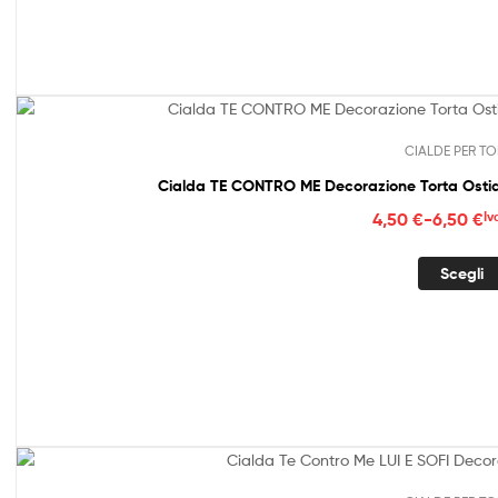
a
6,50
CIALDE PER TO
Cialda TE CONTRO ME Decorazione Torta Ostia
Fasc
4,50
€
-
6,50
€
Iv
di
prez
Scegli
da
4,50
a
6,50