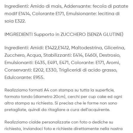
Ingredienti: Amido di mais, Addensante: fecola di patate
modif E1414, Colorante E171, Emulsionante: lecitina di
soia E322.
IMGREDIENTI Supporto in ZUCCHERO (SENZA GLUTINE)
Ingredienti: Amidi: E1422,E1412, Maltodestrina, Glicerina,
Zucchero, Acqua, Stabilizzanti: E414, E460i, Destrosio,
Emulsionanti: E435, E491, E471, Colorante: E171, Aromi,
Conservanti: E202, E330, Trigliceridi di acido grasso,
Edulcorante: E955.
Realizziamo formati A4 con stampa su tutta la superficie,
formato tondo (diametro 20cm), cerchi per cup cake ed ogni
altra stampa su richiesta. Si precisa che le forme non sono
pretagliate, quindi da ritagliare a cura dell’acquirente.
Realizziamo cialde personalizzate con foto o dediche su
richiesta, inviandoci foto e richieste direttamente nella nostra