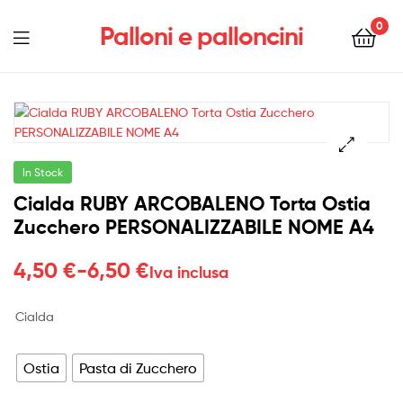
0
Palloni e palloncini
Menu
In Stock
Cialda RUBY ARCOBALENO Torta Ostia
Zucchero PERSONALIZZABILE NOME A4
Fascia
4,50
€
-
6,50
€
Iva inclusa
di
Cialda
prezzo:
da
Ostia
Pasta di Zucchero