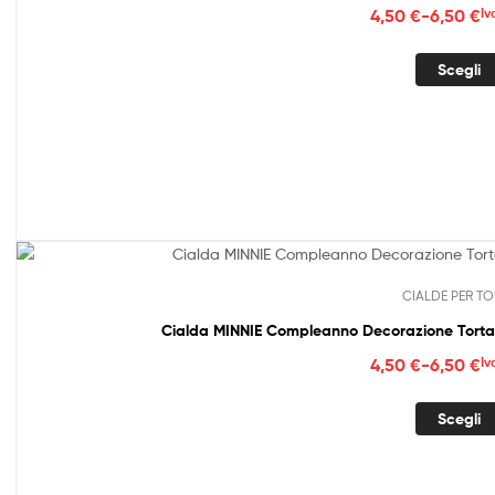
Fasc
4,50
€
-
6,50
€
Iv
di
prez
Scegli
da
4,50
a
6,50
CIALDE PER TO
Cialda MINNIE Compleanno Decorazione Torta
Fasc
4,50
€
-
6,50
€
Iv
di
prez
Scegli
da
4,50