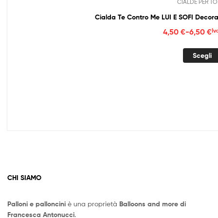
CIALDE PER TO
Cialda Te Contro Me LUI E SOFI Decora
Fasc
4,50
€
-
6,50
€
Iv
di
prez
Scegli
da
4,50
a
6,50
CHI SIAMO
Palloni e palloncini
è una proprietà
Balloons and more di
Francesca Antonucci
.