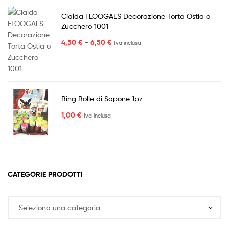
Cialda FLOOGALS Decorazione Torta Ostia o
Zucchero 1001
Fascia
4,50
€
-
6,50
€
Iva inclusa
di
prezzo:
da
4,50 €
a
Bing Bolle di Sapone 1pz
6,50 €
1,00
€
Iva inclusa
CATEGORIE PRODOTTI