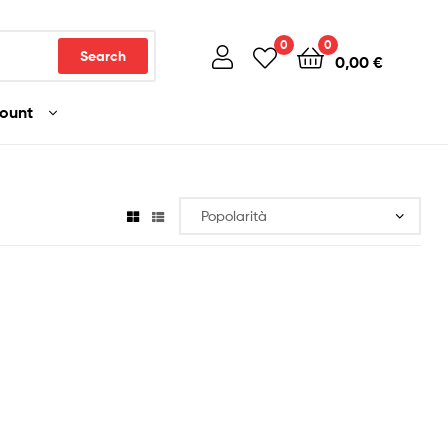
0
0
Search
0,00
€
count