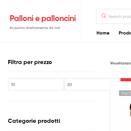
Search
Palloni e palloncini
for:
Acquista direttamente da noi!
Home
Prodo
Filtra per prezzo
Visualizzazi
Fi
Prezzo
Prezzo
Out O
Min
Max
Categorie prodotti