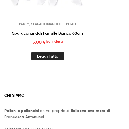
,
PARTY
SPARACORIANDOLI - PETALI
Sparacoriandoli Farfalle Bianco 60cm
5,00
€
Iva inclusa
Leggi Tutto
CHI SIAMO
Palloni e palloncini
è una proprietà
Balloons and more di
Francesca Antonucci
.
Telefono:
+39 333 591 6073