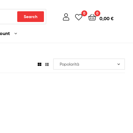
0
0
Search
0,00
€
count