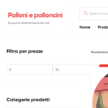
Search
Palloni e palloncini
for:
Acquista direttamente da noi!
Home
Prodo
Filtra per prezzo
Visualizzazi
Fi
Prezzo
Prezzo
Min
Max
Categorie prodotti