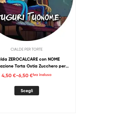
CIALDE PER TORTE
alda ZEROCALCARE con NOME
azione Torta Ostia Zucchero per
Compleanno 010
Fascia
4,50
€
-
6,50
€
Iva inclusa
di
Questo
prezzo:
Scegli
prodotto
da
ha
4,50 €
più
a
varianti.
6,50 €
Le
opzioni
possono