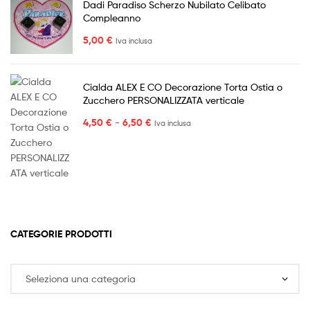
Dadi Paradiso Scherzo Nubilato Celibato
Compleanno
5,00
€
Iva inclusa
Cialda ALEX E CO Decorazione Torta Ostia o
Zucchero PERSONALIZZATA verticale
Fascia
4,50
€
-
6,50
€
Iva inclusa
di
prezzo:
da
4,50 €
a
6,50 €
CATEGORIE PRODOTTI