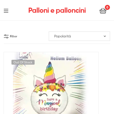
0
Palloni e palloncini
Menu
Filter
Out Of Stock